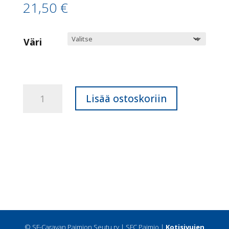
21,50
€
Väri
Lippalakki
Lisää ostoskoriin
(painatuksella)
määrä
© SF-Caravan Paimion Seutu ry | SFC Paimio |
Kotisivujen