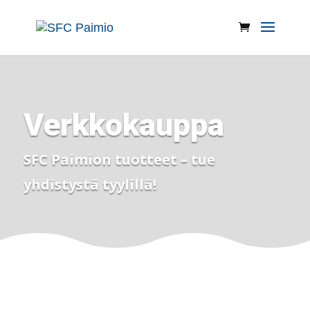
Verkkokauppa
SFC Paimion tuotteet – tue
yhdistystä tyylillä!